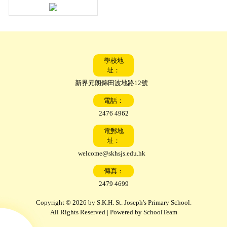
學校地
址：
新界元朗錦田波地路12號
電話：
2476 4962
電郵地
址：
welcome@skhsjs.edu.hk
傳真：
2479 4699
Copyright © 2026 by S.K.H. St. Joseph's Primary School.
All Rights Reserved | Powered by
SchoolTeam