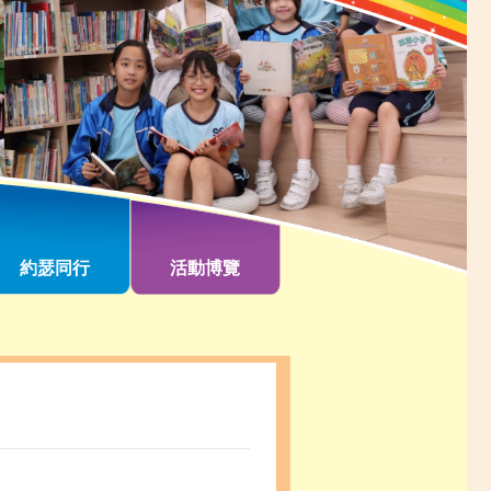
約瑟同行
活動博覽