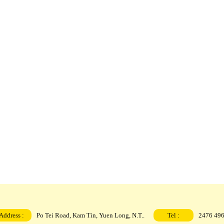
Address :
Po Tei Road, Kam Tin, Yuen Long, N.T..
Tel :
2476 49