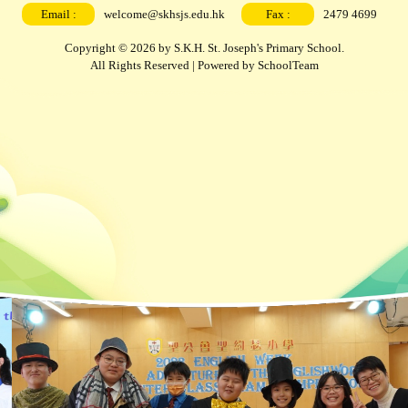
Email :
welcome@skhsjs.edu.hk
Fax :
2479 4699
Copyright © 2026 by S.K.H. St. Joseph's Primary School.
All Rights Reserved | Powered by
SchoolTeam