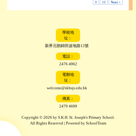
9
10
Next >
學校地
址：
新界元朗錦田波地路12號
電話：
2476 4962
電郵地
址：
welcome@skhsjs.edu.hk
傳真：
2479 4699
Copyright © 2026 by S.K.H. St. Joseph's Primary School.
All Rights Reserved | Powered by
SchoolTeam