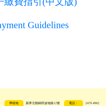
K電子繳費指引(中文版)
yment Guidelines
學校地
新界元朗錦田波地路12號
電話：
2476 4962