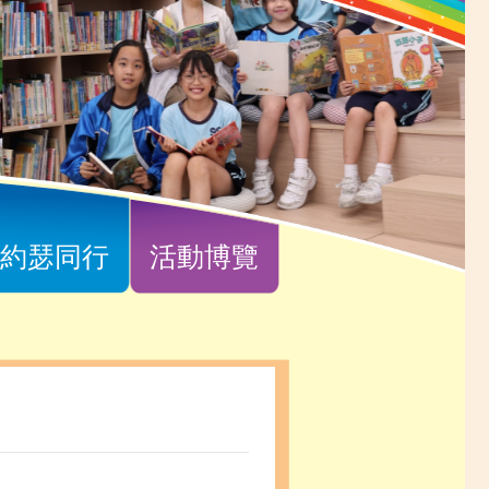
約瑟同行
活動博覽