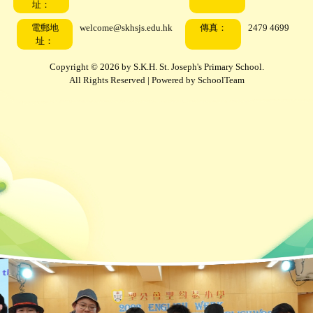
址：
電郵地
welcome@skhsjs.edu.hk
傳真：
2479 4699
址：
Copyright © 2026 by S.K.H. St. Joseph's Primary School.
All Rights Reserved | Powered by
SchoolTeam