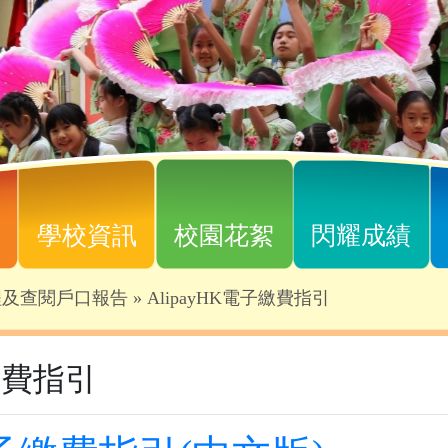
學校資訊
校園花絮
閃耀成績
程及查閱戶口報告
»
AlipayHK電子繳費指引
子繳費指引