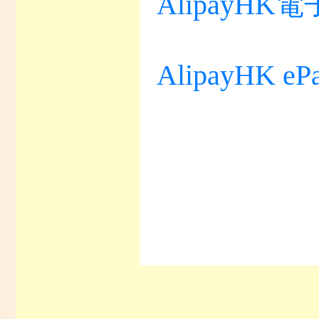
AlipayH
AlipayHK ePa