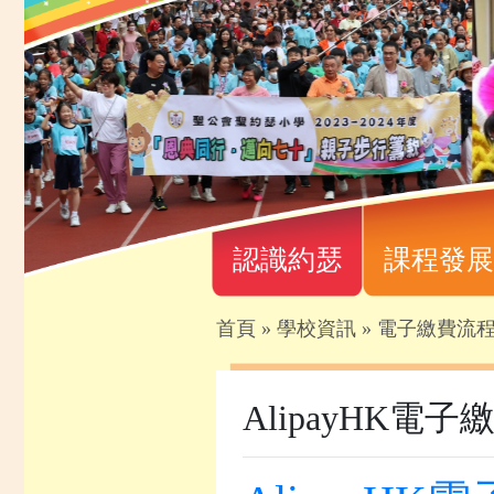
認識約瑟
課程發展
首頁
»
學校資訊
»
電子繳費流
AlipayHK電