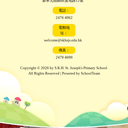
新界元朗錦田波地路12號
電話：
2476 4962
電郵地
址：
welcome@skhsjs.edu.hk
傳真：
2479 4699
Copyright © 2026 by S.K.H. St. Joseph's Primary School.
All Rights Reserved | Powered by
SchoolTeam