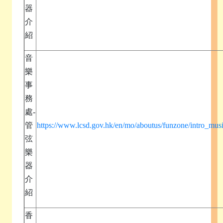
器
介
紹
音
樂
事
務
處-
管
https://www.lcsd.gov.hk/en/mo/aboutus/funzone/intro_mus
弦
樂
器
介
紹
香