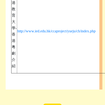
港
教
育
大
學-
http://www.ied.edu.hk/ccaproject/yueju/ch/index.php
香
港
粵
劇
介
紹