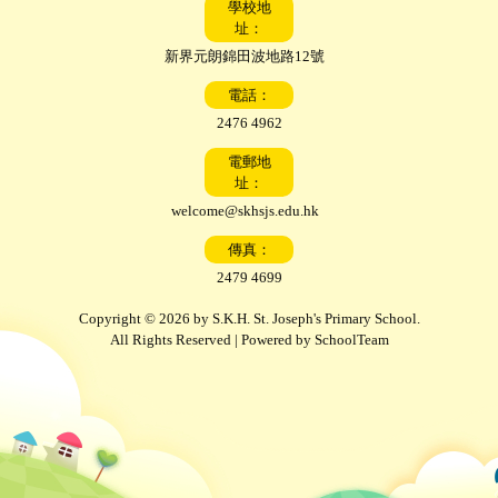
學校地
址：
新界元朗錦田波地路12號
電話：
2476 4962
電郵地
址：
welcome@skhsjs.edu.hk
傳真：
2479 4699
Copyright © 2026 by S.K.H. St. Joseph's Primary School.
All Rights Reserved | Powered by
SchoolTeam