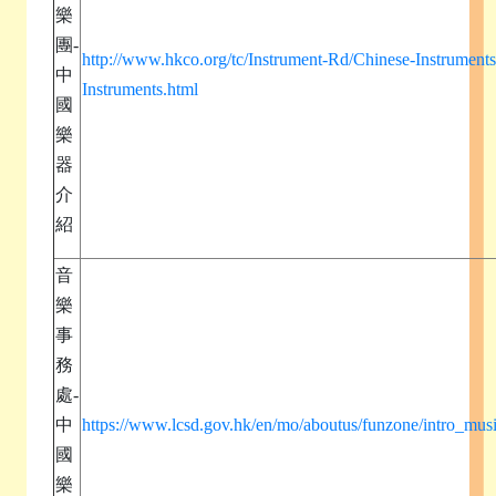
樂
團-
http://www.hkco.org/tc/Instrument-Rd/Chinese-Instrument
中
Instruments.html
國
樂
器
介
紹
音
樂
事
務
處-
中
https://www.lcsd.gov.hk/en/mo/aboutus/funzone/intro_mus
國
樂