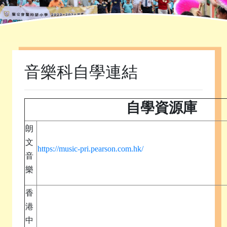
首頁
»
課程發展
»
自學資源庫
»
音樂科自學連結
音樂科自學連結
自學資源庫
朗
文
https://music-pri.pearson.com.hk/
音
樂
香
港
中