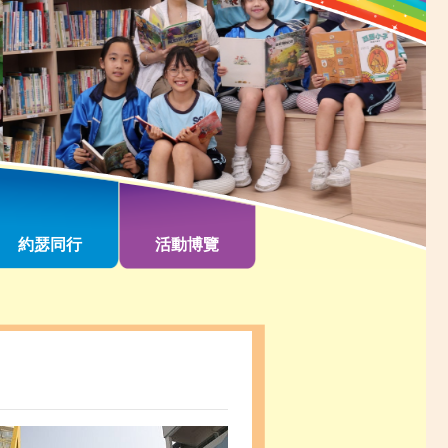
約瑟同行
活動博覽