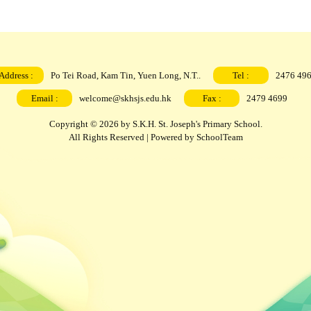
Address :
Po Tei Road, Kam Tin, Yuen Long, N.T..
Tel :
2476 49
Email :
welcome@skhsjs.edu.hk
Fax :
2479 4699
Copyright © 2026 by S.K.H. St. Joseph's Primary School.
All Rights Reserved | Powered by
SchoolTeam