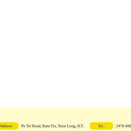
Address :
Po Tei Road, Kam Tin, Yuen Long, N.T..
Tel :
2476 49