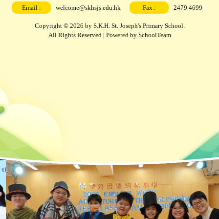
Email :
welcome@skhsjs.edu.hk
Fax :
2479 4699
Copyright © 2026 by S.K.H. St. Joseph's Primary School.
All Rights Reserved | Powered by
SchoolTeam