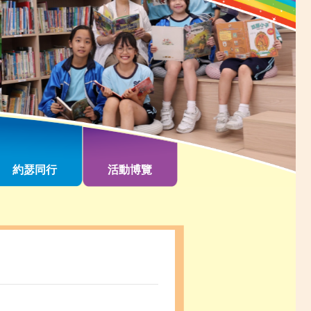
約瑟同行
活動博覽