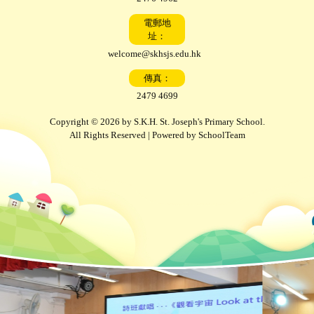
電郵地
址：
welcome@skhsjs.edu.hk
傳真：
2479 4699
Copyright © 2026 by S.K.H. St. Joseph's Primary School.
All Rights Reserved | Powered by
SchoolTeam