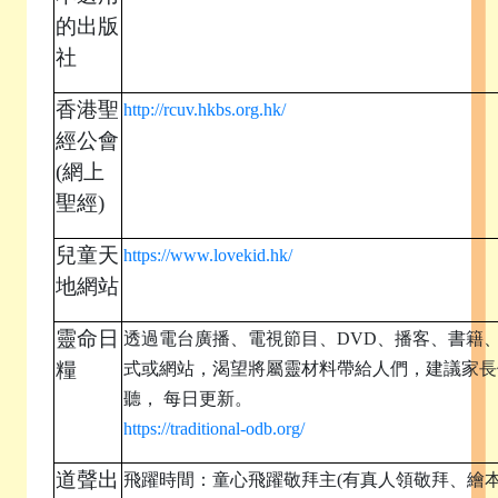
的出版
社
香港聖
http://rcuv.hkbs.org.hk/
經公會
(
網上
聖經)
兒童天
https://www.lovekid.hk/
地網站
靈命日
透過電台廣播、電視節目、DVD、播客、書籍
糧
式或網站，渴望將屬靈材料帶給人們，建議家長
聽， 每日更新。
https://traditional-odb.org/
道聲出
飛躍時間：童心飛躍敬拜主(有真人領敬拜、繪本