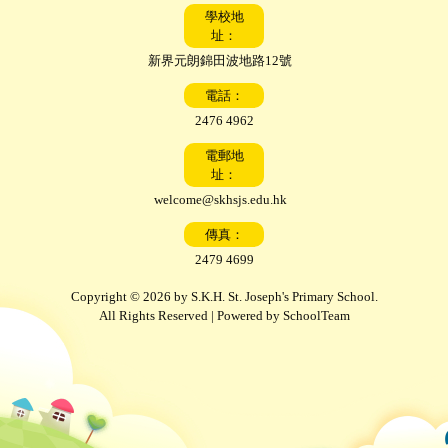
學校地
址：
新界元朗錦田波地路12號
電話：
2476 4962
電郵地
址：
welcome@skhsjs.edu.hk
傳真：
2479 4699
Copyright © 2026 by S.K.H. St. Joseph's Primary School.
All Rights Reserved | Powered by
SchoolTeam