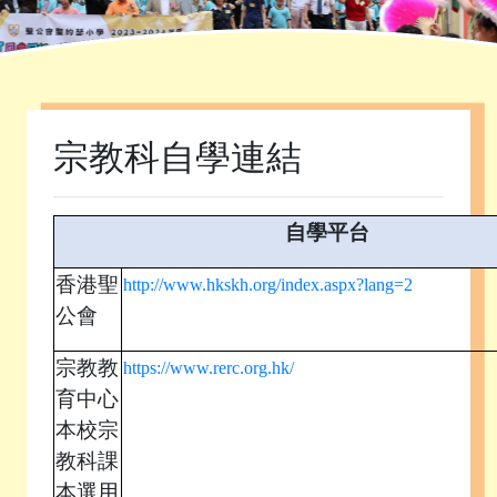
首頁
»
課程發展
»
自學資源庫
»
宗教科自學連結
宗教科自學連結
自學平台
香港聖
http://www.hkskh.org/index.aspx?lang=2
公會
宗教教
https://www.rerc.org.hk/
育中心
本校宗
教科課
本選用