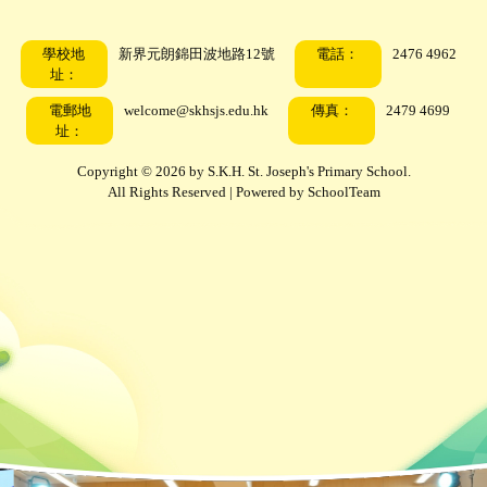
學校地
新界元朗錦田波地路12號
電話：
2476 4962
址：
電郵地
welcome@skhsjs.edu.hk
傳真：
2479 4699
址：
Copyright © 2026 by S.K.H. St. Joseph's Primary School.
All Rights Reserved | Powered by
SchoolTeam