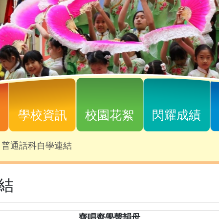
學校資訊
校園花絮
閃耀成績
»
普通話科自學連結
結
齊唱齊學聲韻母