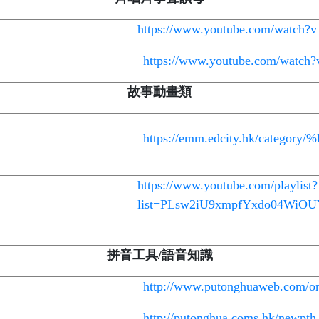
https://www.youtube.com/watch?
https://www.youtube.com/watch
故事動畫類
https://emm.edcity.hk/category/
https://www.youtube.com/playlist?
list=PLsw2iU9xmpfYxdo04Wi
拼音工具
/
語音知識
http://www.putonghuaweb.com/onl
http://putonghua.coms.hk/newpth