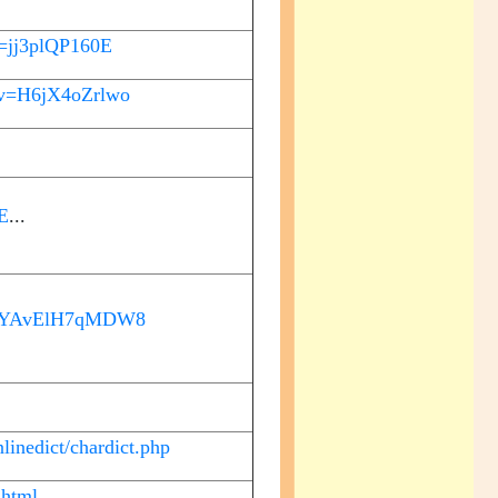
v=jj3plQP160E
?v=H6jX4oZrlwo
%E
...
OUYAvElH7qMDW8
inedict/chardict.php
.html