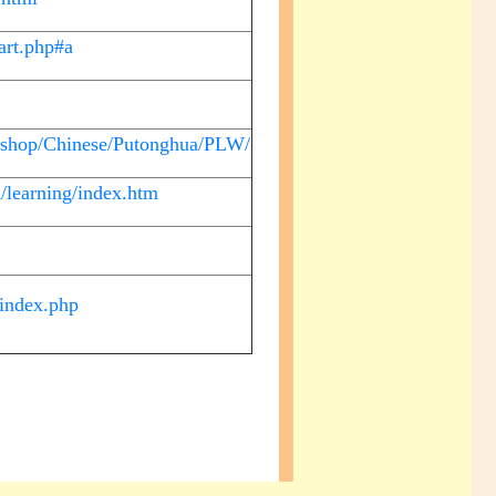
hart.php#a
rkshop/Chinese/Putonghua/PLW/
/learning/index.htm
/index.php