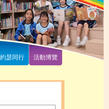
約瑟同行
活動博覽