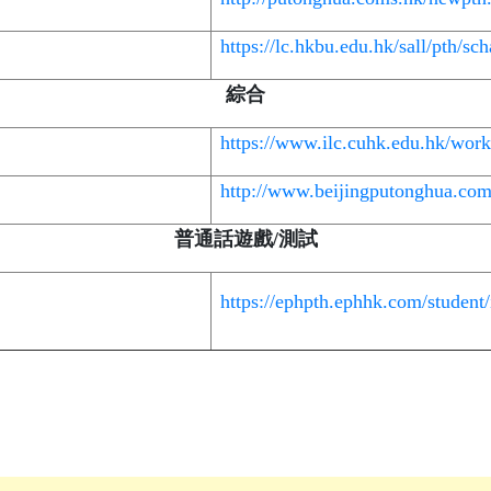
https://lc.hkbu.edu.hk/sall/pth/sc
綜合
https://www.ilc.cuhk.edu.hk/wo
http://www.beijingputonghua.com
普通話遊戲
/
測試
https://ephpth.ephhk.com/student