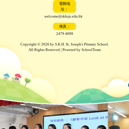
電郵地
址：
welcome@skhsjs.edu.hk
傳真：
2479 4699
Copyright © 2026 by S.K.H. St. Joseph's Primary School.
All Rights Reserved | Powered by
SchoolTeam