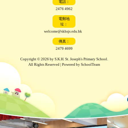
電話：
2476 4962
電郵地
址：
welcome@skhsjs.edu.hk
傳真：
2479 4699
Copyright © 2026 by S.K.H. St. Joseph's Primary School.
All Rights Reserved | Powered by
SchoolTeam