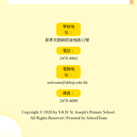
學校地
址：
新界元朗錦田波地路12號
電話：
2476 4962
電郵地
址：
welcome@skhsjs.edu.hk
傳真：
2479 4699
Copyright © 2026 by S.K.H. St. Joseph's Primary School.
All Rights Reserved | Powered by
SchoolTeam