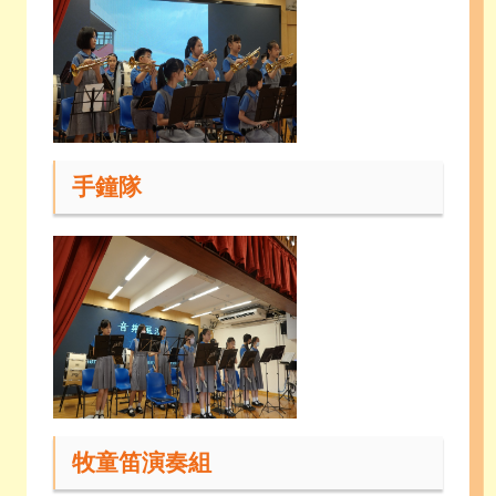
手鐘隊
牧童笛演奏組