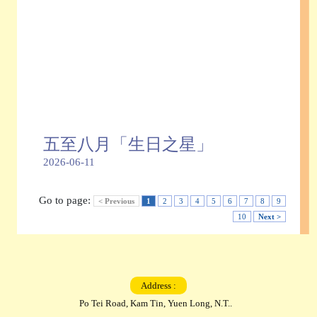
五至八月「生日之星」
2026-06-11
Go to page:
< Previous
1
2
3
4
5
6
7
8
9
10
Next >
Address :
Po Tei Road, Kam Tin, Yuen Long, N.T..