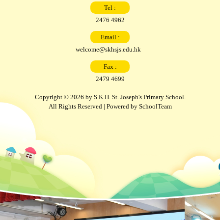
Tel :
2476 4962
Email :
welcome@skhsjs.edu.hk
Fax :
2479 4699
Copyright © 2026 by S.K.H. St. Joseph's Primary School.
All Rights Reserved | Powered by
SchoolTeam