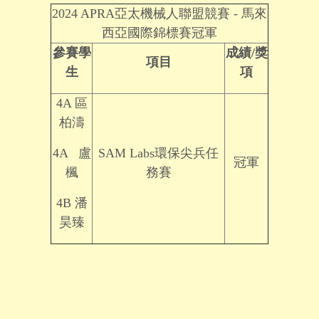
2024 APRA亞太機械人聯盟競賽 - 馬來
西亞國際錦標賽冠軍
參賽學
成績
/
獎
項目
生
項
4A 區
柏濤
4A 盧
SAM Labs環保尖兵任
冠軍
楓
務賽
4B 潘
昊臻