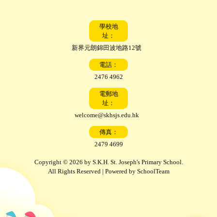
學校地
址：
新界元朗錦田波地路12號
電話：
2476 4962
電郵地
址：
welcome@skhsjs.edu.hk
傳真：
2479 4699
Copyright © 2026 by S.K.H. St. Joseph's Primary School.
All Rights Reserved | Powered by
SchoolTeam