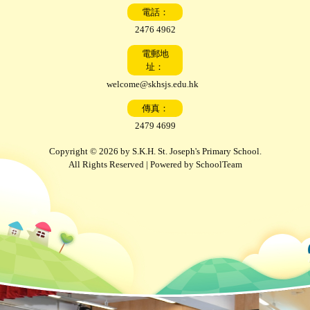
電話：
2476 4962
電郵地
址：
welcome@skhsjs.edu.hk
傳真：
2479 4699
Copyright © 2026 by S.K.H. St. Joseph's Primary School.
All Rights Reserved | Powered by
SchoolTeam