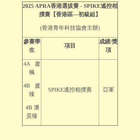
2025 APRA香港選拔賽 - SPIKE遙控相
撲賽【香港區—初級組】
(香港青年科技協會主辦)
參賽學
成績
/
獎
項目
生
項
4A 盧
楓
4B 盧
SPIKE遙控相撲賽
亞軍
臻
4B 潘
昊臻