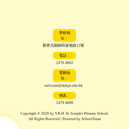
學校地
址：
新界元朗錦田波地路12號
電話：
2476 4962
電郵地
址：
welcome@skhsjs.edu.hk
傳真：
2479 4699
Copyright © 2026 by S.K.H. St. Joseph's Primary School.
All Rights Reserved | Powered by
SchoolTeam