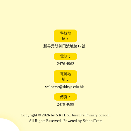
學校地
址：
新界元朗錦田波地路12號
電話：
2476 4962
電郵地
址：
welcome@skhsjs.edu.hk
傳真：
2479 4699
Copyright © 2026 by S.K.H. St. Joseph's Primary School.
All Rights Reserved | Powered by
SchoolTeam