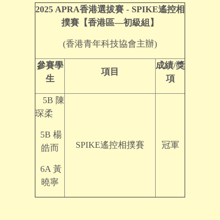
2025 APRA香港選拔賽 - SPIKE遙控相
撲賽【香港區—初級組】
(香港青年科技協會主辦)
參賽學
成績
/
獎
項目
生
項
5B 陳
琛柔
5B 楊
SPIKE遙控相撲賽
冠軍
皓而
6A 黃
曉寧